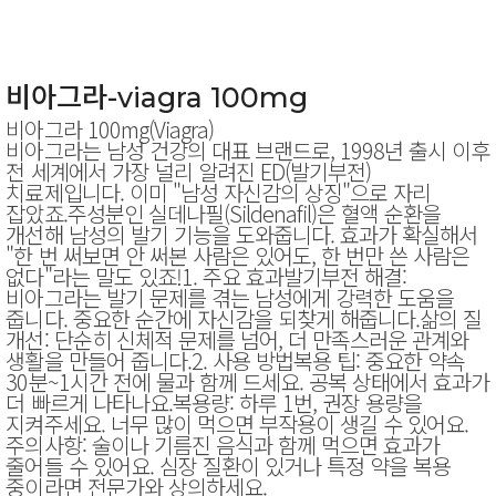
비아그라-viagra 100mg
비아그라 100mg(Viagra)
비아그라는 남성 건강의 대표 브랜드로, 1998년 출시 이후
전 세계에서 가장 널리 알려진 ED(발기부전)
치료제입니다. 이미 "남성 자신감의 상징"으로 자리
잡았죠.주성분인 실데나필(Sildenafil)은 혈액 순환을
개선해 남성의 발기 기능을 도와줍니다. 효과가 확실해서
"한 번 써보면 안 써본 사람은 있어도, 한 번만 쓴 사람은
없다"라는 말도 있죠!1. 주요 효과발기부전 해결:
비아그라는 발기 문제를 겪는 남성에게 강력한 도움을
줍니다. 중요한 순간에 자신감을 되찾게 해줍니다.삶의 질
개선: 단순히 신체적 문제를 넘어, 더 만족스러운 관계와
생활을 만들어 줍니다.2. 사용 방법복용 팁: 중요한 약속
30분~1시간 전에 물과 함께 드세요. 공복 상태에서 효과가
더 빠르게 나타나요.복용량: 하루 1번, 권장 용량을
지켜주세요. 너무 많이 먹으면 부작용이 생길 수 있어요.
주의사항: 술이나 기름진 음식과 함께 먹으면 효과가
줄어들 수 있어요. 심장 질환이 있거나 특정 약을 복용
중이라면 전문가와 상의하세요.