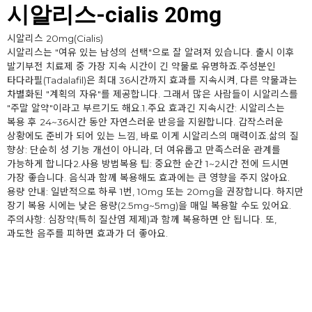
시알리스-cialis 20mg
시알리스 20mg(Cialis)
시알리스는 "여유 있는 남성의 선택"으로 잘 알려져 있습니다. 출시 이후
발기부전 치료제 중 가장 지속 시간이 긴 약물로 유명하죠.주성분인
타다라필(Tadalafil)은 최대 36시간까지 효과를 지속시켜, 다른 약물과는
차별화된 "계획의 자유"를 제공합니다. 그래서 많은 사람들이 시알리스를
"주말 알약"이라고 부르기도 해요.1.주요 효과긴 지속시간: 시알리스는
복용 후 24~36시간 동안 자연스러운 반응을 지원합니다. 갑작스러운
상황에도 준비가 되어 있는 느낌, 바로 이게 시알리스의 매력이죠.삶의 질
향상: 단순히 성 기능 개선이 아니라, 더 여유롭고 만족스러운 관계를
가능하게 합니다2.사용 방법복용 팁: 중요한 순간 1~2시간 전에 드시면
가장 좋습니다. 음식과 함께 복용해도 효과에는 큰 영향을 주지 않아요.
용량 안내: 일반적으로 하루 1번, 10mg 또는 20mg을 권장합니다. 하지만
장기 복용 시에는 낮은 용량(2.5mg~5mg)을 매일 복용할 수도 있어요.
주의사항: 심장약(특히 질산염 제제)과 함께 복용하면 안 됩니다. 또,
과도한 음주를 피하면 효과가 더 좋아요.
1+1 사이트 이동